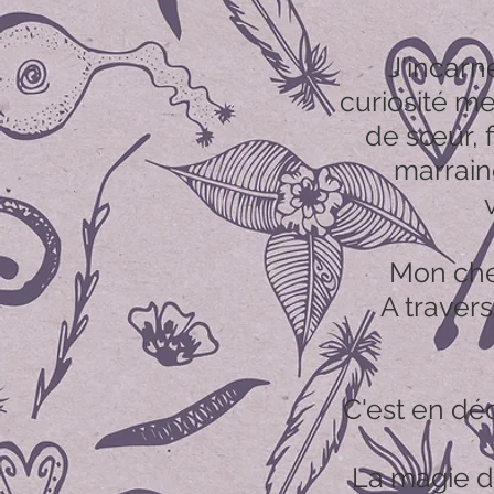
J'incar
curiosité me
de sœur, f
marrain
Mon che
A traver
C'est en dé
La magie de