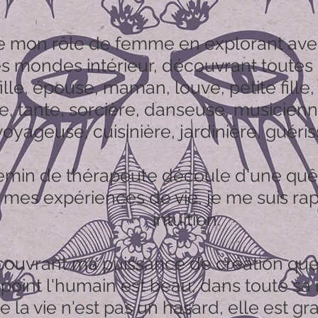
ne mon rôle de femme en explorant av
s mondes intérieur, découvrant toutes 
ille, épouse, maman, louve, petite fill
e, tante, sorcière, danseuse, musicien
voyageuse, cuisinière, jardinière, guériss
min de thérapeute découle d'une quêt
s mes expériences de vie, je me suis 
intuition.
couvrant ma puissance de création que 
point l'humain est beau, dans toute sa 
 la vie n'est pas un hasard, elle est gr