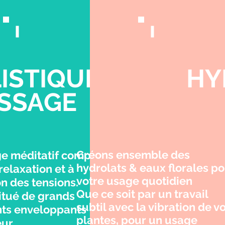
ISTIQUE
HY
SSAGE
Créons ensemble des
e méditatif complet
hydrolats & eaux florales p
 relaxation et à
votre usage quotidien
on des tensions.
Que ce soit par un travail
titué de grands
subtil avec la vibration de v
s enveloppants
plantes, pour un usage
eur