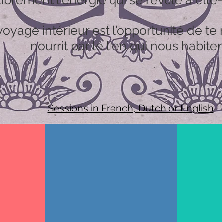
librement l'énergie qui se révèle à el
voyage intérieur est l’opportunité de te 
nourrit par le lien qui nous habiten
Sessions in French, Dutch or English