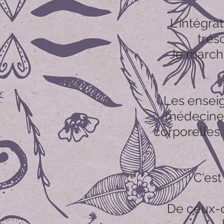
L'intégra
trés
Je marche
Les enseign
médecine d
corporelles
C'est
De ceux-c