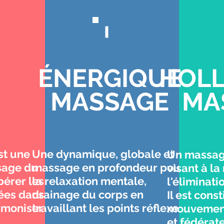
ÉNERGIQUE
HOLL
MASSAGE
MA
st une
Une dynamique, globale et
Un massag
sage du
massage en profondeur pour
visant à la
ibérer les
la relaxation mentale,
l'éliminati
ées dans
drainage du corps en
Il est cons
rmoniser vos
travaillant les points réflexes
mouvement
et fédérat