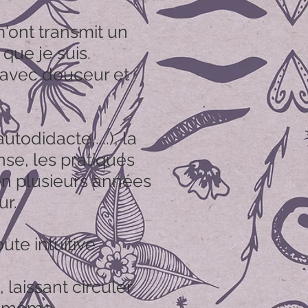
'ont transmit un
que je suis.
 avec douceur et
todidacte,....), la
nse, les pratiques
n plusieurs années
ur.
oute intuitive
laissant circuler