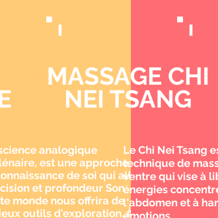
E
MASSAGE CHI
E
NEI TSANG
science analogique
Le Chi Nei Tsang e
lénaire, est une approche de
technique de mas
connaissance de soi qui allie
ventre qui vise à l
cision et profondeur Son
énergies concentr
te monde nous offrira de
l'abdomen et à ha
ieux outils d'exploration. À
émotions