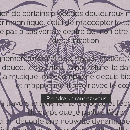
tion de certains procédés douloureux m
or magnifique, celui de m’accepter telle 
 pas à pas vers le centre de mon être
détermination.
ements (formations, stages, ateliers, au
ouce, les plantes, la nourriture, la da
, la musique, m'accompagne depuis bie
et m’apprennent à voir avec le cœ
Prendre un rendez-vous
 à travers le toucher, le dialogue et l’éc
du corps que je parle à l'être.
i en découle une nouvelle dynamique, 