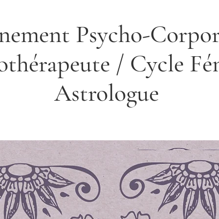
ement Psycho-Corpor
othérapeute / Cycle Fé
Astrologue