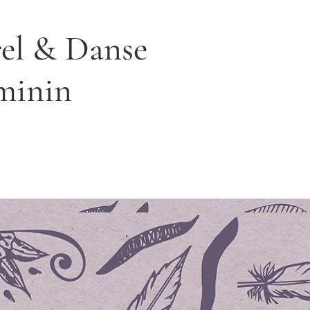
el & Danse
minin