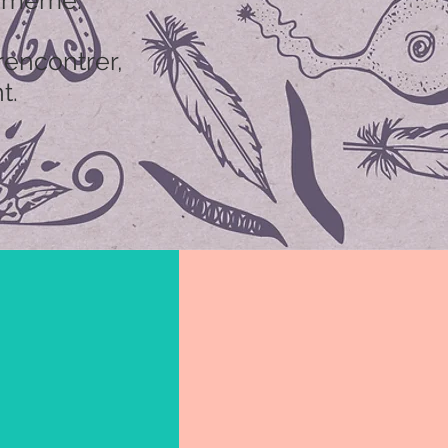
le-même.
rencontrer,
t.