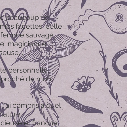
ec beaucoup de
mes facettes, celle
e, femme sauvage,
ne, magicienne,
euse,...
e personnelle.
rapproché de mon
j'ai compris à quel
nature.
acieuse et franche.