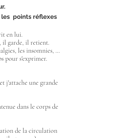
r.
 les points réflexes
it en lui.
l garde, il retient.
lgies, les insomnies, ...
ps pour s'exprimer.
et j'attache une grande
ntenue dans le corps de
tion de la circulation