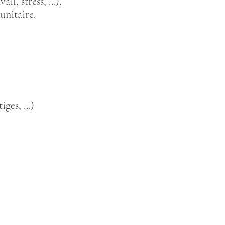
il, stress, ...),
unitaire.
ges, ...)