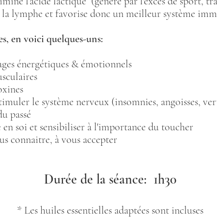
imine l’acide lactique (généré par l'excès de sport, trava
 la lymphe et favorise donc un meilleur système imm
es, en voici quelques-uns:
cages énergétiques & émotionnels
usculaires
oxines
stimuler le système nerveux (insomnies, angoisses, verti
du passé
en soi et sensibiliser à l'importance du toucher
s connaitre, à vous accepter
Durée de la séance: 1h30
* Les huiles essentielles adaptées sont incluses