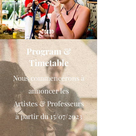
Program &
Timetable
Nous commencerons à
annoncer les
Artistes & Professeurs
à partir du 15/07/2023