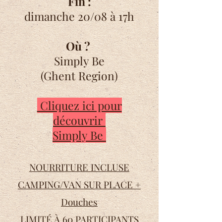
Fin :
dimanche 20/08 à 17h
Où ?
Simply Be
(Ghent Region)
Cliquez ici pour
découvrir
Simply Be
NOURRITURE INCLUSE
CAMPING/VAN SUR PLACE
+
Douches
LIMITÉ À 60
PARTICIPANTS