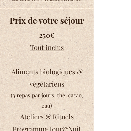
Prix de votre séjour
250€
Tout inclus
Aliments biologiques &
végétariens
(3 repas par jours, thé, cacao,
eau)
Ateliers & Rituels
Programme Jour&Nuit