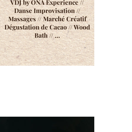
VDJ by ONA Experience //
Danse Improvisation //
Massages // Marché Créatif
Dégustation de Cacao // Wood
Bath // ...